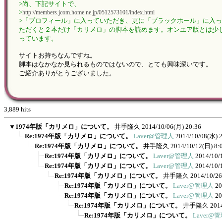
>尚、下記サイトで、
>
http://members.jcom.home.ne.jp/0512573101/index.html
>「プロフィール」に入っていただき、更に「ブラックホール」に入
ただくと２本だけ「カリメロ」の脚本を読めます。オンエア版とは少
っています。
サイトお持ちなんですね。
脚本はなかなか見られるものではないので、とても興味深いです。
ご紹介ありがとうございました。
3,889 hits
▼
1974年版「カリメロ」について。
井手隆久
2014/10/06(月) 20:36
Re:1974年版「カリメロ」について。
Laver@管理人
2014/10/08(水) 
Re:1974年版「カリメロ」について。
井手隆久
2014/10/12(日) 8:
Re:1974年版「カリメロ」について。
Laver@管理人
2014/10/
Re:1974年版「カリメロ」について。
Laver@管理人
2014/10/
Re:1974年版「カリメロ」について。
井手隆久
2014/10/26
Re:1974年版「カリメロ」について。
Laver@管理人
20
Re:1974年版「カリメロ」について。
Laver@管理人
20
Re:1974年版「カリメロ」について。
井手隆久
201
Re:1974年版「カリメロ」について。
Laver@