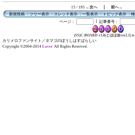
｜
15 / 195
←次へ
前へ→
新規投稿
┃
ツリー表示
┃
スレッド表示
┃
一覧表示
┃
トピック表示
┃
検
┃
ページ：
記事番号：
(SS)C-BOARD v3.8(とほほ改ver2.1) is 
カリメロファンサイト／タマゴのぼうしはすばらしい
Copyright ©2004-2014
Laver
All Rights Reserved.