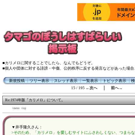
■カリメロに関することでしたら、なんでもどうぞ。
■個人や団体に対する誹謗・中傷、公的秩序に反する発言などがあった場合
新規投稿
┃
ツリー表示
┃
スレッド表示
┃
一覧表示
┃
トピック表示
┃
検
｜
15 / 195
←次へ
前へ→
Re:1974年版「カリメロ」について。
←back
↑menu
↑top
forward→
▼井手隆久さん：
>そのため、「カリメロ」を愛しむサイトにふさわしくない、つまら