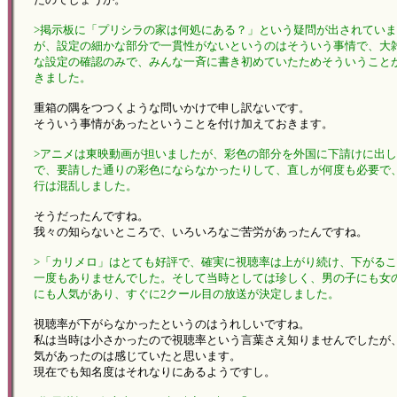
>掲示板に「プリシラの家は何処にある？」という疑問が出されてい
が、設定の細かな部分で一貫性がないというのはそういう事情で、大
な設定の確認のみで、みんな一斉に書き初めていたためそういうこと
きました。
重箱の隅をつつくような問いかけで申し訳ないです。
そういう事情があったということを付け加えておきます。
>アニメは東映動画が担いましたが、彩色の部分を外国に下請けに出
で、要請した通りの彩色にならなかったりして、直しが何度も必要で
行は混乱しました。
そうだったんですね。
我々の知らないところで、いろいろなご苦労があったんですね。
>「カリメロ」はとても好評で、確実に視聴率は上がり続け、下がる
一度もありませんでした。そして当時としては珍しく、男の子にも女
にも人気があり、すぐに2クール目の放送が決定しました。
視聴率が下がらなかったというのはうれしいですね。
私は当時は小さかったので視聴率という言葉さえ知りませんでしたが
気があったのは感じていたと思います。
現在でも知名度はそれなりにあるようですし。