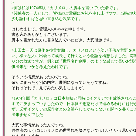
>
>実は私は1974年版「カリメロ」の脚本を書いていた者です。
>関係者の一人として、皆様のご愛顧にお礼を申し上げつつ、当時の
少し語れればと思い書き込む次第です。
はじめまして。管理人のLaverと申します。
書き込みありがとうございます。
脚本を書かれた方に書き込んでいただき、大変感激です。
>山田太一氏は原作を換骨奪胎し、カリメロという幼い子供が荒野を
い、様々な人に出会って成長して行くという物語を構想しました。毎
０分の放送ですが、例えば「世界名作劇場」のような感じで長いお話
供出来ないかと考えたわけです。
そういう構想があったのですね。
確かにまったく別の内容、展開になっていそうですね。
それはそれで、見てみたい気もしますが。
>1974年版「カリメロ」は日本放映と同時にイタリアでも放映される
すでに決まっていましたので、日本側の思惑だけで進めるわけには行
ず、必ずイタリアの原作者との交渉をしてからでないと脚本を書くこ
出来ませんでした。
大変な事情があったんですね。
原作者のほうにはカリメロの世界観を壊さないでほしいという思いが
たのでしょうか。