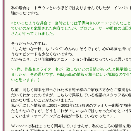
私の場合は、トラウマというほどではありませんでしたが、インパク
強かったですね。
>といったような具合で、当時としては子供向きのアニメでそんなこ
ていいのかと危惧された内容でしたが、プロデューサーや監修の山田
さんが守ってくれました。
そうだったんですね。
「しんせつな一日」も「パパごめんね」そうですが、心の葛藤を描い
うなエピソードも少なくないですね。
だからこそ、より印象的なアニメーション作品になっていると思いま
>（尚、作品名とライター名が一致しないとの苦情があったと掲示板
ましたが、その通りです。Wikipediaの情報が相当にいい加減なので
いと思います。）
以前、同じく脚本を担当された水谷範子様のご家族の方からご指摘を
だいてわかったのですが、こちらで掲載している各話のスタッフ名の
はかなり怪しいことがわかりました。
私が元にした情報源は2001～2002年にCS放送のファミリー劇場で放
たものなのですが、どうもこれが正しいものではなかったのかという
しています（オープニングと本編が一致していなかった？）。
Wikipediaは私はまったく関与していませんが、私のところの情報を