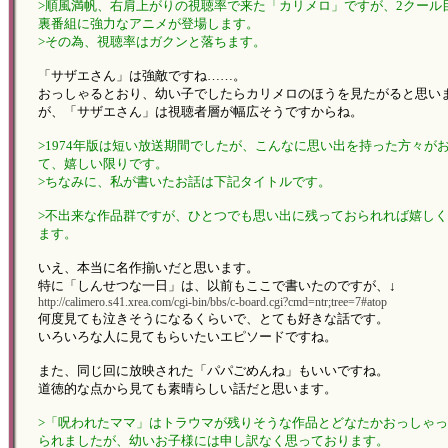
>順風満帆、右肩上がりの視聴率で来た「カリメロ」ですが、2クール
裏番組に強力なアニメが登場します。
>その為、視聴率はガクンと落ちます。
「サザエさん」は強敵ですね……。
おっしゃるとおり、幼い子でしたらカリメロのほうを見たがると思い
が、「サザエさん」は視聴者層が幅広そうですからね。
>1974年版は短い放送期間でしたが、こんなに思い出を持った方々が
て、嬉しい限りです。
>ちなみに、私が書いたお話は下記タイトルです。
>不出来な作品群ですが、ひとつでも思い出に残っておられれば嬉し
ます。
いえ、本当に名作揃いだと思います。
特に「しんせつな一日」は、以前もここで書いたのですが、↓
http://calimero.s41.xrea.com/cgi-bin/bbs/c-board.cgi?cmd=ntr;tree=7#atop
何度見ても泣きそうになるくらいで、とても好きな話です。
いろいろな人に見てもらいたいエピソードですね。
また、同じ回に放映された「パパごめんね」もいいですね。
道徳的な点から見ても素晴らしい話だと思います。
>「呪われたママ」はトラウマが残りそうな作品とどなたかおっしゃ
られましたが、幼いお子様には申し訳なく思っております。