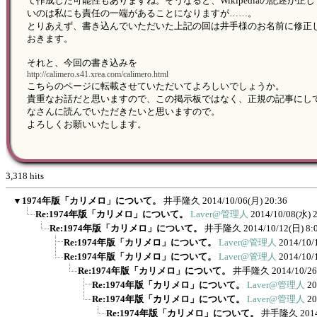
て作成した可能性もありますね。そうなると、Wikipediaの記述が正
いのは私にも責任の一端があることになりますが……。
とりあえず、書き込んでいただいた上記の回は井手様のお名前に修正
おきます。
それと、今回の書き込みを
http://calimero.s41.xrea.com/calimero.html
こちらのページに転載させていただいてよろしいでしょうか。
貴重なお話だと思いますので、この掲示板ではなく、正規の記事にし
なさんに読んでいただきたいと思いますので。
よろしくお願いいたします。
3,318 hits
▼
1974年版「カリメロ」について。
井手隆久
2014/10/06(月) 20:36
Re:1974年版「カリメロ」について。
Laver@管理人
2014/10/08(水) 
Re:1974年版「カリメロ」について。
井手隆久
2014/10/12(日) 8:
Re:1974年版「カリメロ」について。
Laver@管理人
2014/10/
Re:1974年版「カリメロ」について。
Laver@管理人
2014/10/
Re:1974年版「カリメロ」について。
井手隆久
2014/10/26
Re:1974年版「カリメロ」について。
Laver@管理人
20
Re:1974年版「カリメロ」について。
Laver@管理人
20
Re:1974年版「カリメロ」について。
井手隆久
201