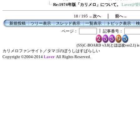
Re:1974年版「カリメロ」について。
Laver@
｜
18 / 195
←次へ
前へ→
新規投稿
┃
ツリー表示
┃
スレッド表示
┃
一覧表示
┃
トピック表示
┃
検
┃
ページ：
記事番号：
(SS)C-BOARD v3.8(とほほ改ver2.1) is 
カリメロファンサイト／タマゴのぼうしはすばらしい
Copyright ©2004-2014
Laver
All Rights Reserved.