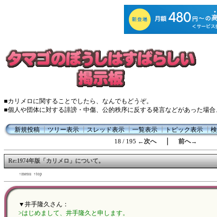
■カリメロに関することでしたら、なんでもどうぞ。
■個人や団体に対する誹謗・中傷、公的秩序に反する発言などがあった場合
新規投稿
┃
ツリー表示
┃
スレッド表示
┃
一覧表示
┃
トピック表示
┃
検
｜
18 / 195
←次へ
前へ→
Re:1974年版「カリメロ」について。
←back
↑menu
↑top
forward→
▼井手隆久さん：
>はじめまして、井手隆久と申します。