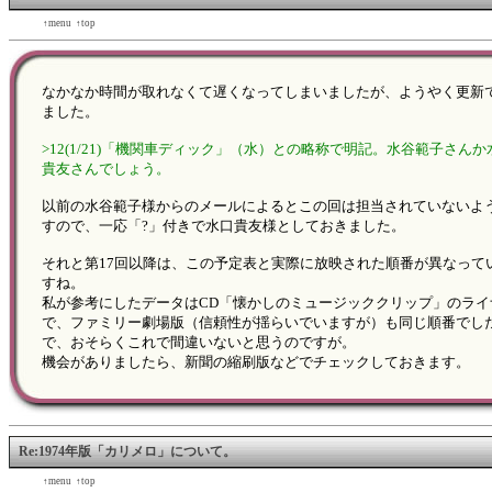
←back
↑menu
↑top
forward→
なかなか時間が取れなくて遅くなってしまいましたが、ようやく更新
ました。
>12(1/21)「機関車ディック」（水）との略称で明記。水谷範子さんか
貴友さんでしょう。
以前の水谷範子様からのメールによるとこの回は担当されていないよ
すので、一応「?」付きで水口貴友様としておきました。
それと第17回以降は、この予定表と実際に放映された順番が異なって
すね。
私が参考にしたデータはCD「懐かしのミュージッククリップ」のライ
で、ファミリー劇場版（信頼性が揺らいでいますが）も同じ順番でし
で、おそらくこれで間違いないと思うのですが。
機会がありましたら、新聞の縮刷版などでチェックしておきます。
Re:1974年版「カリメロ」について。
←back
↑menu
↑top
forward→