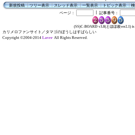
新規投稿
┃
ツリー表示
┃
スレッド表示
┃
一覧表示
┃
トピック表示
┃
検
┃
ページ：
記事番号：
(SS)C-BOARD v3.8(とほほ改ver2.1) is 
カリメロファンサイト／タマゴのぼうしはすばらしい
Copyright ©2004-2014
Laver
All Rights Reserved.