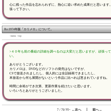
心に残った作品を忘れられずに、熱心に追い求めた成果だと思います
張って下さい。
Re:1974年版「カリメロ」について。
←back
↑menu
↑top
forward→
>４０年も前の番組の詳細を調べるのは大変だと思いますが、頑張っ
い。
ありがとうございます。
カリメロは、DVDなどのソフトの発売はないですが、
CSで放送されましたし、個人的には全話録画できましたし、
本放送から何も展開がないという作品に比べれば恵まれていますね。
時間に余裕ができ次第、更新作業を続けたいと思います。
いろいろとありがとうございました。
｜
7 / 70 ﾂﾘｰ
←次へ
前へ→