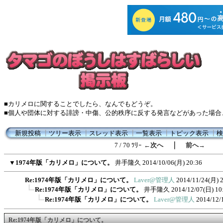
■カリメロに関することでしたら、なんでもどうぞ。
■個人や団体に対する誹謗・中傷、公的秩序に反する発言などがあった場合
新規投稿
┃
ツリー表示
┃
スレッド表示
┃
一覧表示
┃
トピック表示
┃
検
｜
7 / 70 ﾂﾘｰ
←次へ
前へ→
▼
1974年版「カリメロ」について。
井手隆久
2014/10/06(月) 20:36
Re:1974年版「カリメロ」について。
Laver@管理人
2014/11/24(月) 
Re:1974年版「カリメロ」について。
井手隆久
2014/12/07(日) 10
Re:1974年版「カリメロ」について。
Laver@管理人
2014/12/
Re:1974年版「カリメロ」について。