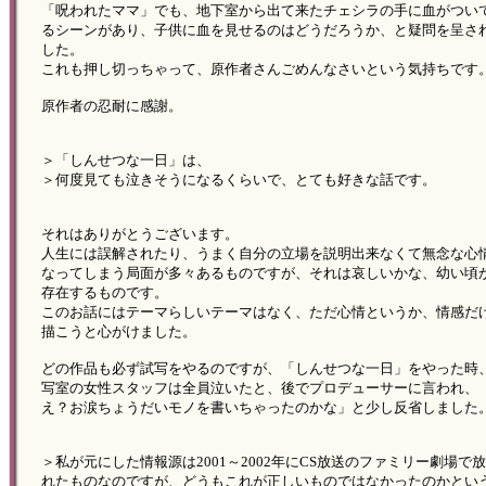
「呪われたママ」でも、地下室から出て来たチェシラの手に血がつい
るシーンがあり、子供に血を見せるのはどうだろうか、と疑問を呈さ
した。
これも押し切っちゃって、原作者さんごめんなさいという気持ちです
原作者の忍耐に感謝。
＞「しんせつな一日」は、
＞何度見ても泣きそうになるくらいで、とても好きな話です。
それはありがとうございます。
人生には誤解されたり、うまく自分の立場を説明出来なくて無念な心
なってしまう局面が多々あるものですが、それは哀しいかな、幼い頃
存在するものです。
このお話にはテーマらしいテーマはなく、ただ心情というか、情感だ
描こうと心がけました。
どの作品も必ず試写をやるのですが、「しんせつな一日」をやった時
写室の女性スタッフは全員泣いたと、後でプロデューサーに言われ、
え？お涙ちょうだいモノを書いちゃったのかな」と少し反省しました
＞私が元にした情報源は2001～2002年にCS放送のファミリー劇場で
れたものなのですが、どうもこれが正しいものではなかったのかとい