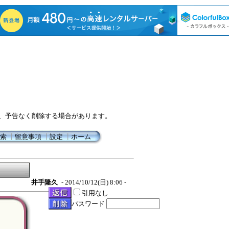
、予告なく削除する場合があります。
索
┃
留意事項
┃
設定
┃
ホーム
井手隆久
- 2014/10/12(日) 8:06 -
引用なし
パスワード