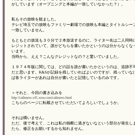
がしています（オープニングと本編が一致していなかった？）。
私もその放映を観ました。
テレビ埼玉での放映もファミリー劇場での放映も本編とタイトルシー
一致していません。
もともとの放送も３０分で２本放送するのに、ライター名は二人同時
レジットされていて、誰がどちらを書いたかというのは分からなくな
います。
当時から、ええ？こんなクレジットなの？と驚いていました。
１９７４年版に関しては、どの話を誰が書いたかというのは、追跡不
だと思います。K&Sが記録を残していればよいのですが、残っていな
ば各ライターがあれは自分が書いたと記憶しているのみです。
＞それと、今回の書き込みを
http://calimero.s41.xrea.com/calimero.html
こちらのページに転載させていただいてよろしいでしょうか。
それは構いません。
ただ、後で考えて、これは私の独断に過ぎないなという部分が発生し
たら、修正をお願いするかも知れません。