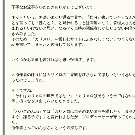
丁寧なお返事をいただきありがとうございます。
ネットという、無法がまかり通る世界で、「自分が書いていた」なん
とを言っても「ほんと？」と疑われることは間違いなく、管理人さん
まれるといけないと思い、なるべく当時の関係者しか知りえない内容
き込みました。
そのため、「カリメロ」を愛しむサイトにふさわしくない、つまらな
話を書いてしまったと後悔しております。
いくつかお返事を書ければと思い投稿致します。
＞原作者のほうにはカリメロの世界観を壊さないでほしいという思い
ったのでしょうか。
そうですね。
「それはカリメロの世界ではない」「カリメロはそういう子ではない
等、様々なダメ出しをいただきました。
「パパごめんね」では「カリメロは自分のあやまちを隠したりしませ
すぐに謝る子です」と言われましたが、プロデューサーが守ってくれ
た。
原作者さんごめんなさいという気持ちです。