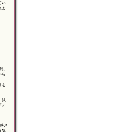
てい
れま
。
情に
から
けを
、試
「え
。
放映さ
う気