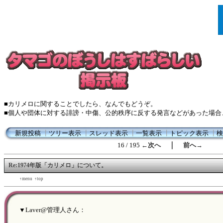
■カリメロに関することでしたら、なんでもどうぞ。
■個人や団体に対する誹謗・中傷、公的秩序に反する発言などがあった場合
新規投稿
┃
ツリー表示
┃
スレッド表示
┃
一覧表示
┃
トピック表示
┃
検
｜
16 / 195
←次へ
前へ→
Re:1974年版「カリメロ」について。
←back
↑menu
↑top
forward→
▼Laver@管理人さん：