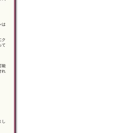
ンは
にク
って
可能
けれ
まし