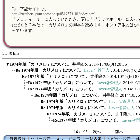
尚、下記サイトで、
http://members.jcom.home.ne.jp/0512573101/index.html
「プロフィール」に入っていただき、更に「ブラックホール」に入っ
ただくと２本だけ「カリメロ」の脚本を読めます。オンエア版とは少
っています。
3,740 hits
▼
1974年版「カリメロ」について。
井手隆久
2014/10/06(月) 20:36
Re:1974年版「カリメロ」について。
Laver@管理人
2014/10/08(水) 
Re:1974年版「カリメロ」について。
井手隆久
2014/10/12(日) 8:
Re:1974年版「カリメロ」について。
Laver@管理人
2014/10/
Re:1974年版「カリメロ」について。
Laver@管理人
2014/10/
Re:1974年版「カリメロ」について。
井手隆久
2014/10/26
Re:1974年版「カリメロ」について。
Laver@管理人
20
Re:1974年版「カリメロ」について。
Laver@管理人
20
Re:1974年版「カリメロ」について。
井手隆久
201
Re:1974年版「カリメロ」について。
Laver@
｜
16 / 195
←次へ
前へ→
新規投稿
┃
ツリー表示
┃
スレッド表示
┃
一覧表示
┃
トピック表示
┃
検