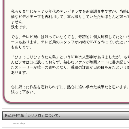
私も６０年代から７０年代のテレビドラマを追跡調査中ですが、当時
価なビデオテープを再利用して、重ね撮りしていたためほとんど残っ
ません。
残念です。
でも、テレビ局には残っていなくても、奇跡的に個人所有してたとい
ースもあります。テレビ局のスタッフが内緒でDVDを作っていたとい
もあります。
「ひょっこりひょうたん島」というNHKの人形劇がありましたが、も
んビデオはほぼ残っておらず、熱心なファンが毎回ノートに書き記し
たストーリーが唯一の資料となり、番組の詳細が日の目をみたという
あります。
心に残った作品を忘れられずに、熱心に追い求めた成果だと思います
張って下さい。
Re:1974年版「カリメロ」について。
←back
↑menu
↑top
forward→