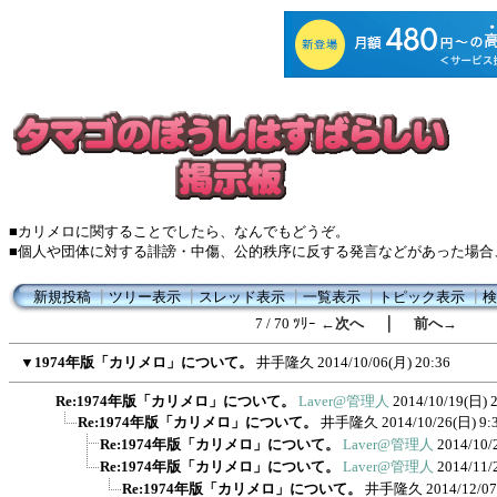
■カリメロに関することでしたら、なんでもどうぞ。
■個人や団体に対する誹謗・中傷、公的秩序に反する発言などがあった場合
新規投稿
┃
ツリー表示
┃
スレッド表示
┃
一覧表示
┃
トピック表示
┃
検
｜
7 / 70 ﾂﾘｰ
←次へ
前へ→
▼
1974年版「カリメロ」について。
井手隆久
2014/10/06(月) 20:36
Re:1974年版「カリメロ」について。
Laver@管理人
2014/10/19(日) 
Re:1974年版「カリメロ」について。
井手隆久
2014/10/26(日) 9:
Re:1974年版「カリメロ」について。
Laver@管理人
2014/10/
Re:1974年版「カリメロ」について。
Laver@管理人
2014/11/
Re:1974年版「カリメロ」について。
井手隆久
2014/12/07