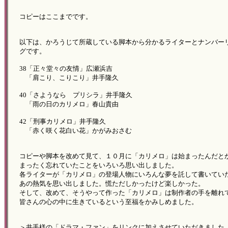
コピーはここまでです。
以下は、かろうじて所蔵している脚本から分かるライターとナンバー
グです。
38「正々堂々の友情」広瀬浜吉
「肩こり、こりこり」井手隆久
40「さようなら プリシラ」井手隆久
「雨の日のカリメロ」春山貴由
42「刑事カリメロ」井手隆久
「赤く咲く花白い花」かがみおさむ
コピーや脚本を改めて見て、１０月に「カリメロ」は始まったんだと
まったく忘れていたことをいろいろ思い出しました。
各ライターが「カリメロ」の登場人物にいろんな夢を託して書いてい
あの熱気を思い出しました。慌ただしかったけど楽しかった。
そして、改めて、そうやって作った「カリメロ」は制作者の手を離れ
皆さんの心の中に生きているという至福をかみしめました。
＞井手様の「ドラマ・ファン」をリンクに加えさせていただきました