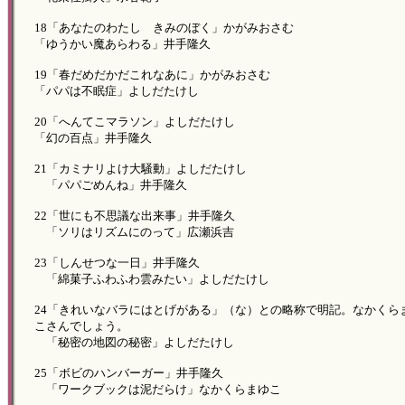
18「あなたのわたし きみのぼく」かがみおさむ
「ゆうかい魔あらわる」井手隆久
19「春だめだかだこれなあに」かがみおさむ
「パパは不眠症」よしだたけし
20「へんてこマラソン」よしだたけし
「幻の百点」井手隆久
21「カミナリよけ大騒動」よしだたけし
「パパごめんね」井手隆久
22「世にも不思議な出来事」井手隆久
「ソリはリズムにのって」広瀬浜吉
23「しんせつな一日」井手隆久
「綿菓子ふわふわ雲みたい」よしだたけし
24「きれいなバラにはとげがある」（な）との略称で明記。なかくら
こさんでしょう。
「秘密の地図の秘密」よしだたけし
25「ボビのハンバーガー」井手隆久
「ワークブックは泥だらけ」なかくらまゆこ