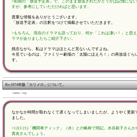
>初期の「放送予定表」で、このまま放送されたかどうかは記憶にな
すが、参考にしていただければと思います。
貴重な情報をありがとうございます。
「放送予定表」の注釈をつけて掲載させていただきます。
>もちろん、現在のドラマも語っており、何か「これは凄い！」と思
ラマがありましたらご紹介下さい。
残念ながら、私はドラマはほとんど見ないんですよね。
今見ているのは、ファミリー劇場の「太陽にほえろ！」の再放送ぐら
す。
Re:1974年版「カリメロ」について。
←back
↑menu
↑top
forward→
なかなか時間が取れなくて遅くなってしまいましたが、ようやく更新
ました。
>12(1/21)「機関車ディック」（水）との略称で明記。水谷範子さんか
貴友さんでしょう。