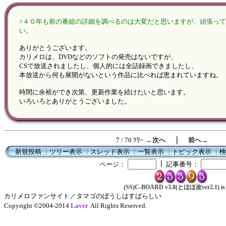
>４０年も前の番組の詳細を調べるのは大変だと思いますが、頑張っ
い。
ありがとうございます。
カリメロは、DVDなどのソフトの発売はないですが、
CSで放送されましたし、個人的には全話録画できましたし、
本放送から何も展開がないという作品に比べれば恵まれていますね。
時間に余裕ができ次第、更新作業を続けたいと思います。
いろいろとありがとうございました。
｜
7 / 70 ﾂﾘｰ
←次へ
前へ→
新規投稿
┃
ツリー表示
┃
スレッド表示
┃
一覧表示
┃
トピック表示
┃
検
┃
ページ：
記事番号：
(SS)C-BOARD v3.8(とほほ改ver2.1) is 
カリメロファンサイト／タマゴのぼうしはすばらしい
Copyright ©2004-2014
Laver
All Rights Reserved.