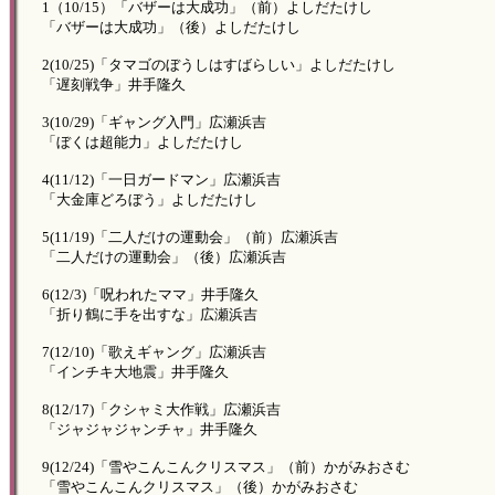
1（10/15）「バザーは大成功」（前）よしだたけし
「バザーは大成功」（後）よしだたけし
2(10/25)「タマゴのぼうしはすばらしい」よしだたけし
「遅刻戦争」井手隆久
3(10/29)「ギャング入門」広瀬浜吉
「ぼくは超能力」よしだたけし
4(11/12)「一日ガードマン」広瀬浜吉
「大金庫どろぼう」よしだたけし
5(11/19)「二人だけの運動会」（前）広瀬浜吉
「二人だけの運動会」（後）広瀬浜吉
6(12/3)「呪われたママ」井手隆久
「折り鶴に手を出すな」広瀬浜吉
7(12/10)「歌えギャング」広瀬浜吉
「インチキ大地震」井手隆久
8(12/17)「クシャミ大作戦」広瀬浜吉
「ジャジャジャンチャ」井手隆久
9(12/24)「雪やこんこんクリスマス」（前）かがみおさむ
「雪やこんこんクリスマス」（後）かがみおさむ