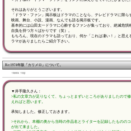
それはありがとうございます。
「ドラマ・ファン」掲示板はドラマのことなら、テレビドラマに限ら
映画、舞台、小説、漫画、なんでも語る掲示板です。
基本的には山田太一ドラマに心酔するファンが集っており、絶滅危惧
自負を持つ方々ばかりです（笑）。
もちろん、現在のドラマも語っており、何か「これは凄い！」と思え
ラマがありましたらご紹介下さい。
Re:1974年版「カリメロ」について。
←back
↑menu
↑top
forward→
▼井手隆久さん：
>私の文章力が足りなくて、ちょっとまずいところがありましたので
えればと思います。
承知しました。修正しておきます。
>それから、本棚の奥から当時の作品名とライターを記録したものの
が出て来ました。