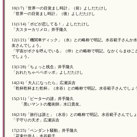
10(1/7)「世界一の目覚まし時計」（前）よしだたけし
「世界一の目覚まし時計」（後）よしだたけし
11(1/14)「ボビが恋してる！」よしだたけし
「大スターカリメロ」井手隆久
12(1/21)「機関車ディック」（水）との略称で明記。水谷範子さんか
友さんでしょう。
「宇宙がボクを呼んでいる」（仲）との略称で明記。なかくらまゆこ
でしょう。
13(1/28)「ちょっと残念」井手隆久
「おれたちゃペペポッポ」よしだたけし
14(2/4)「大人になったら」広瀬浜吉
「乾杯乾杯また乾杯」（水谷）との略称で明記。水谷範子さんでしょ
15(2/11)「ピーターの謎」井手隆久
「黒いマントの魔術師」水口貴友。
16(2/18)「旅行は誰と」（水谷）との略称で明記。水谷範子さんでし
「子守りの天才」広瀬浜吉
17(2/25)「ペンダント騒動」井手隆久
「花束仕掛人」水谷範子