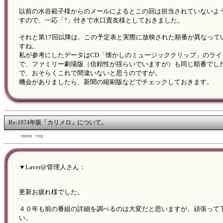
以前の水谷範子様からのメールによるとこの回は担当されていないよ
すので、一応「?」付きで水口貴友様としておきました。
それと第17回以降は、この予定表と実際に放映された順番が異なって
すね。
私が参考にしたデータはCD「懐かしのミュージッククリップ」のライ
で、ファミリー劇場版（信頼性が揺らいでいますが）も同じ順番でし
で、おそらくこれで間違いないと思うのですが。
機会がありましたら、新聞の縮刷版などでチェックしておきます。
Re:1974年版「カリメロ」について。
←back
↑menu
↑top
forward→
▼Laver@管理人さん：
更新お疲れ様でした。
４０年も前の番組の詳細を調べるのは大変だと思いますが、頑張って
い。