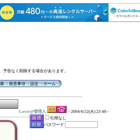
、予告なく削除する場合があります。
索
┃
留意事項
┃
設定
┃
ホーム
Laver@管理人
- 2004/6/22(火) 23:48 -
引用なし
パスワード