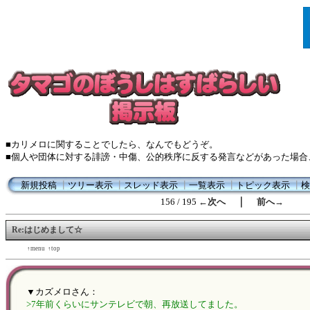
■カリメロに関することでしたら、なんでもどうぞ。
■個人や団体に対する誹謗・中傷、公的秩序に反する発言などがあった場合
新規投稿
┃
ツリー表示
┃
スレッド表示
┃
一覧表示
┃
トピック表示
┃
検
｜
156 / 195
←次へ
前へ→
Re:はじめまして☆
←back
↑menu
↑top
forward→
▼カズメロさん：
>7年前くらいにサンテレビで朝、再放送してました。