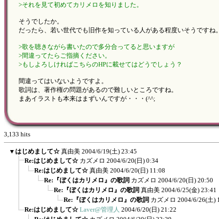
>それを見て初めてカリメロを知りました。
そうでしたか。
だったら、若い世代でも旧作を知っている人がある程度いそうですね
>歌を聴きながら書いたので多分合ってると思いますが
>間違ってたらご指摘ください。
>もしよろしければこちらのHPに載せてはどうでしょう？
間違ってはいないようですよ。
歌詞は、著作権の問題があるので難しいところですね。
まあイラストも本来はまずいんですが・・・(^^;
3,133 hits
▼
はじめまして☆
真由美
2004/6/19(土) 23:45
Re:はじめまして☆
カズメロ
2004/6/20(日) 0:34
Re:はじめまして☆
真由美
2004/6/20(日) 11:08
Re:『ぼくはカリメロ』の歌詞
カズメロ
2004/6/20(日) 20:50
Re:『ぼくはカリメロ』の歌詞
真由美
2004/6/25(金) 23:41
Re:『ぼくはカリメロ』の歌詞
カズメロ
2004/6/26(土) 
Re:はじめまして☆
Laver@管理人
2004/6/20(日) 21:22