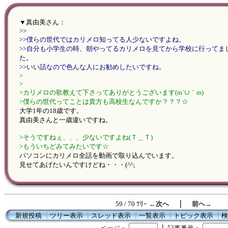
▼真由美さん：
>>
>>僕らの世代ではカリメロ知ってる人少ないですよね。
>>自分も小学生の時、朝やってるカリメロを見てから学校に行ってま
た。
>>いい話なので色んな人にお勧めしたいですね。
>
>
>カリメロの歌教えて下さってありがとうございます(m´∪｀m)
>僕らの世代ってことは貴方も高校生なんですか？？？☆
大学1年の18歳です。
真由美さんと一歳違いですね。
>そうですねぇ、、、少ないですよね(Ｔ＿Ｔ)
>もういちどみてみたいです☆
パソコンにカリメロ全話を動画で取り込んでいます。
見せてあげたいんですけどね・・・(^^;
｜
59 / 70 ﾂﾘｰ
←次へ
前へ→
新規投稿
┃
ツリー表示
┃
スレッド表示
┃
一覧表示
┃
トピック表示
┃
検
┃