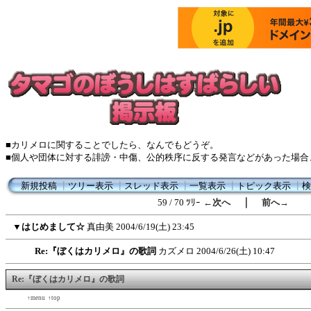
■カリメロに関することでしたら、なんでもどうぞ。
■個人や団体に対する誹謗・中傷、公的秩序に反する発言などがあった場合
新規投稿
┃
ツリー表示
┃
スレッド表示
┃
一覧表示
┃
トピック表示
┃
検
｜
59 / 70 ﾂﾘｰ
←次へ
前へ→
▼
はじめまして☆
真由美
2004/6/19(土) 23:45
Re:『ぼくはカリメロ』の歌詞
カズメロ
2004/6/26(土) 10:47
Re:『ぼくはカリメロ』の歌詞
←back
↑menu
↑top
forward→