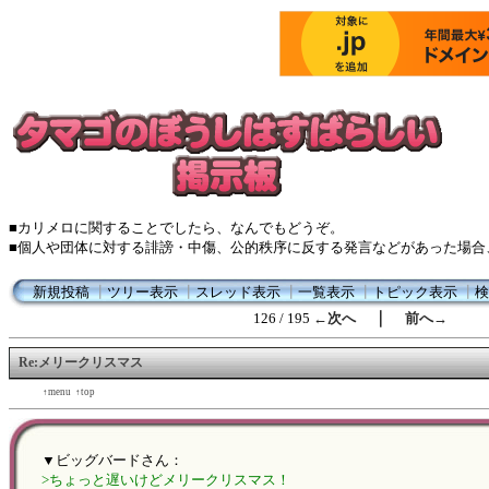
■カリメロに関することでしたら、なんでもどうぞ。
■個人や団体に対する誹謗・中傷、公的秩序に反する発言などがあった場合
新規投稿
┃
ツリー表示
┃
スレッド表示
┃
一覧表示
┃
トピック表示
┃
検
｜
126 / 195
←次へ
前へ→
Re:メリークリスマス
←back
↑menu
↑top
forward→
▼ビッグバードさん：
>ちょっと遅いけどメリークリスマス！