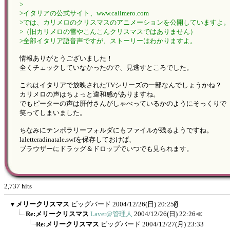
>
>イタリアの公式サイト、www.calimero.com
>では、カリメロのクリスマスのアニメーションを公開していますよ。
>（旧カリメロの雪やこんこんクリスマスではありません）
>全部イタリア語音声ですが、ストーリーはわかりますよ。
情報ありがとうございました！
全くチェックしていなかったので、見逃すところでした。
これはイタリアで放映されたTVシリーズの一部なんでしょうかね？
カリメロの声はちょっと違和感がありますね。
でもピーターの声は肝付さんがしゃべっているかのようにそっくりで
笑ってしまいました。
ちなみにテンポラリーフォルダにもファイルが残るようですね。
laletteradinatale.swfを保存しておけば、
ブラウザーにドラッグ＆ドロップでいつでも見られます。
2,737 hits
▼
メリークリスマス
ビッグバード
2004/12/26(日) 20:25
Re:メリークリスマス
Laver@管理人
2004/12/26(日) 22:26
≪
Re:メリークリスマス
ビッグバード
2004/12/27(月) 23:33