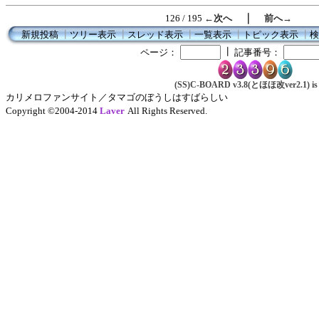
｜
126 / 195
←次へ
前へ→
新規投稿
┃
ツリー表示
┃
スレッド表示
┃
一覧表示
┃
トピック表示
┃
検
┃
ページ：
記事番号：
(SS)C-BOARD v3.8(とほほ改ver2.1) is 
カリメロファンサイト／タマゴのぼうしはすばらしい
Copyright ©2004-2014
Laver
All Rights Reserved.