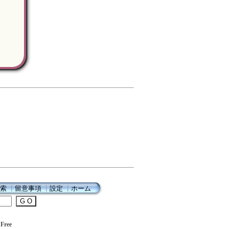
索
┃
留意事項
┃
設定
┃
ホーム
Free