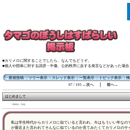
■カリメロに関することでしたら、なんでもどうぞ。
■個人や団体に対する誹謗・中傷、公的秩序に反する発言などがあった場合
新規投稿
┃
ツリー表示
┃
スレッド表示
┃
一覧表示
┃
トピック表示
┃
検
｜
97 / 195
←次へ
前へ→
はじめまして
←back
↑menu
↑top
forward→
私は学生時代からカリメロに似ていると言われ、今はもういい年なの
が最近また言われてそんなに似ているのか見てみたくてカリメロのサ