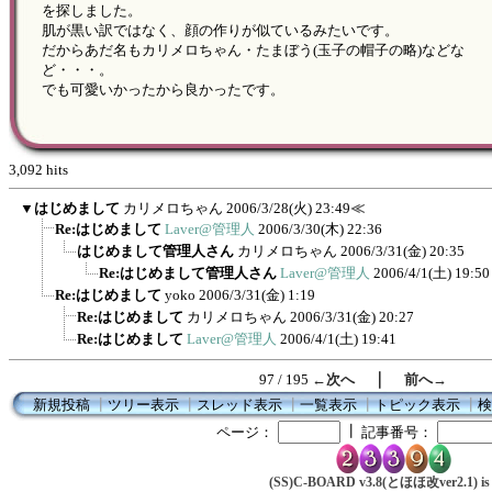
を探しました。
肌が黒い訳ではなく、顔の作りが似ているみたいです。
だからあだ名もカリメロちゃん・たまぼう(玉子の帽子の略)などな
ど・・・。
でも可愛いかったから良かったです。
3,092 hits
▼
はじめまして
カリメロちゃん
2006/3/28(火) 23:49
≪
Re:はじめまして
Laver@管理人
2006/3/30(木) 22:36
はじめまして管理人さん
カリメロちゃん
2006/3/31(金) 20:35
Re:はじめまして管理人さん
Laver@管理人
2006/4/1(土) 19:50
Re:はじめまして
yoko
2006/3/31(金) 1:19
Re:はじめまして
カリメロちゃん
2006/3/31(金) 20:27
Re:はじめまして
Laver@管理人
2006/4/1(土) 19:41
｜
97 / 195
←次へ
前へ→
新規投稿
┃
ツリー表示
┃
スレッド表示
┃
一覧表示
┃
トピック表示
┃
検
┃
ページ：
記事番号：
(SS)C-BOARD v3.8(とほほ改ver2.1) is 