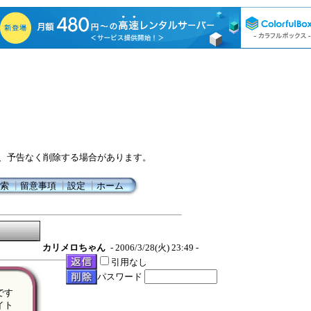
、予告なく削除する場合があります。
索
┃
留意事項
┃
設定
┃
ホーム
カリメロちゃん
- 2006/3/28(火) 23:49 -
引用なし
パスワード
です
イト