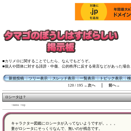
■カリメロに関することでしたら、なんでもどうぞ。
■個人や団体に対する誹謗・中傷、公的秩序に反する発言などがあった場合
新規投稿
┃
ツリー表示
┃
スレッド表示
┃
一覧表示
┃
トピック表示
┃
検
｜
120 / 195
←次へ
前へ→
ロシータは？
←back
↑menu
↑top
forward→
キャラクター図鑑にロシータが入ってないようですが。。。。
妻がロシータにそっくりなんで、無いのが残念です。