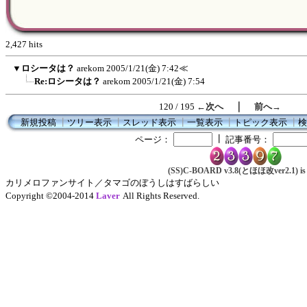
2,427 hits
▼
ロシータは？
arekom
2005/1/21(金) 7:42
≪
Re:ロシータは？
arekom
2005/1/21(金) 7:54
｜
120 / 195
←次へ
前へ→
新規投稿
┃
ツリー表示
┃
スレッド表示
┃
一覧表示
┃
トピック表示
┃
検
┃
ページ：
記事番号：
(SS)C-BOARD v3.8(とほほ改ver2.1) is 
カリメロファンサイト／タマゴのぼうしはすばらしい
Copyright ©2004-2014
Laver
All Rights Reserved.