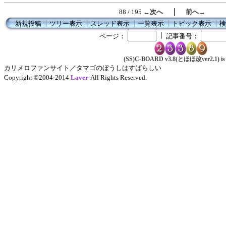
｜
88 / 195
←次へ
前へ→
新規投稿
┃
ツリー表示
┃
スレッド表示
┃
一覧表示
┃
トピック表示
┃
検
┃
ページ：
記事番号：
(SS)C-BOARD v3.8(とほほ改ver2.1) is 
カリメロファンサイト／タマゴのぼうしはすばらしい
Copyright ©2004-2014
Laver
All Rights Reserved.