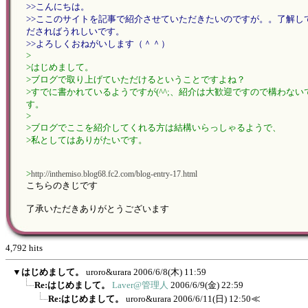
>>こんにちは。
>>ここのサイトを記事で紹介させていただきたいのですが。。了解し
ださればうれしいです。
>>よろしくおねがいします（＾＾）
>
>はじめまして。
>ブログで取り上げていただけるということですよね？
>すでに書かれているようですが(^^;、紹介は大歓迎ですので構わない
す。
>
>ブログでここを紹介してくれる方は結構いらっしゃるようで、
>私としてはありがたいです。
>
http://inthemiso.blog68.fc2.com/blog-entry-17.html
こちらのきじです
了承いただきありがとうございます
4,792 hits
▼
はじめまして。
uroro&urara
2006/6/8(木) 11:59
Re:はじめまして。
Laver@管理人
2006/6/9(金) 22:59
Re:はじめまして。
uroro&urara
2006/6/11(日) 12:50
≪