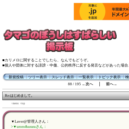
■カリメロに関することでしたら、なんでもどうぞ。
■個人や団体に対する誹謗・中傷、公的秩序に反する発言などがあった場合
新規投稿
┃
ツリー表示
┃
スレッド表示
┃
一覧表示
┃
トピック表示
┃
検
｜
88 / 195
←次へ
前へ→
Re:はじめまして。
←back
↑menu
↑top
forward→
▼Laver@管理人さん：
>▼uroro&uraraさん：