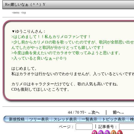
Re:嬉しいなぁ（＾＾）Y
←back
↑menu
↑top
forward→
▼ゆうこりんさん：
>はじめまして！！私もカリメロファンです！
>少し前からカリメロの歌を歌っていたのですが、歌詞が全部思い出
んでしたがやっと歌詞が分かりとっても嬉しいです！
>今度は曲を覚えたいのでカラオケで歌ってみようと思います。
>入っていると良いなぁ～(^０^)
はじめまして。
私はカラオケは行かないのでわかりませんが、入っているといいです
カリメロはキャラクターだけでなく、歌の人気も高いですね。
CDも復刻してほしいところです。
｜
44 / 70 ﾂﾘｰ
←次へ
前へ→
新規投稿
┃
ツリー表示
┃
スレッド表示
┃
一覧表示
┃
トピック表示
┃
検
┃
ページ：
記事番号：