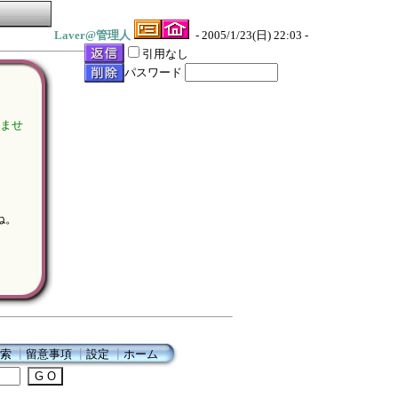
Laver@管理人
- 2005/1/23(日) 22:03 -
引用なし
パスワード
せませ
ね。
索
┃
留意事項
┃
設定
┃
ホーム