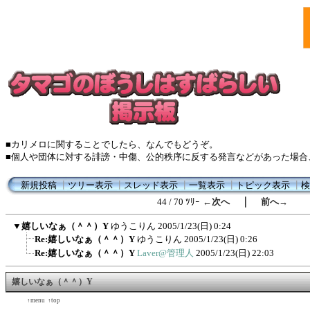
■カリメロに関することでしたら、なんでもどうぞ。
■個人や団体に対する誹謗・中傷、公的秩序に反する発言などがあった場合
新規投稿
┃
ツリー表示
┃
スレッド表示
┃
一覧表示
┃
トピック表示
┃
検
｜
44 / 70 ﾂﾘｰ
←次へ
前へ→
▼
嬉しいなぁ（＾＾）Y
ゆうこりん
2005/1/23(日) 0:24
Re:嬉しいなぁ（＾＾）Y
ゆうこりん
2005/1/23(日) 0:26
Re:嬉しいなぁ（＾＾）Y
Laver@管理人
2005/1/23(日) 22:03
嬉しいなぁ（＾＾）Y
←back
↑menu
↑top
forward→