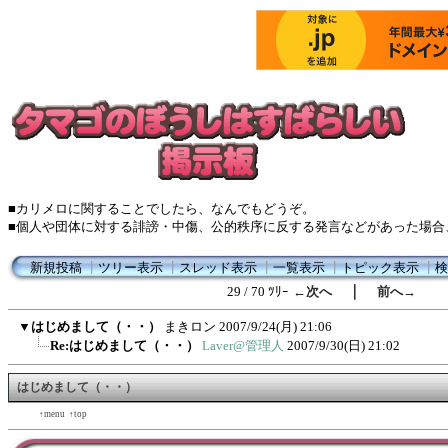
■カリメロに関することでしたら、なんでもどうぞ。
■個人や団体に対する誹謗・中傷、公的秩序に反する発言などがあった場合
新規投稿
┃
ツリー表示
┃
スレッド表示
┃
一覧表示
┃
トピック表示
┃
検
｜
29 / 70 ﾂﾘｰ
←次へ
前へ→
▼
はじめまして（・・）
まきロン
2007/9/24(月) 21:06
Re:はじめまして（・・）
Laver@管理人
2007/9/30(日) 21:02
はじめまして（・・）
←back
↑menu
↑top
forward→