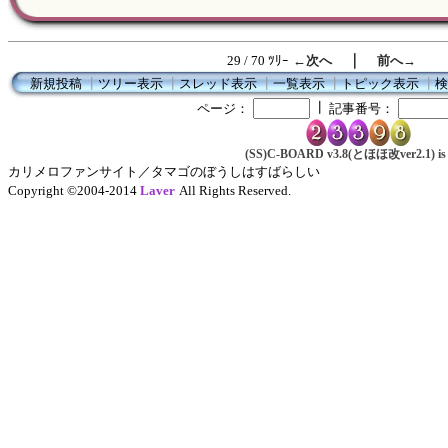
｜
29 / 70 ﾂﾘｰ
←次へ
前へ→
新規投稿
┃
ツリー表示
┃
スレッド表示
┃
一覧表示
┃
トピック表示
┃
検
┃
ページ：
記事番号：
(SS)C-BOARD v3.8(とほほ改ver2.1) is 
カリメロファンサイト／タマゴのぼうしはすばらしい
Copyright ©2004-2014
Laver
All Rights Reserved.