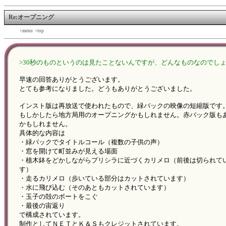
Re:オープニング
←back
↑menu
↑top
forward→
>30秒のものというのは見たことないんですが、どんなものなのでし
早速の回答ありがとうございます。
とても参考になりました。どうもありがとうございました。
インスト版は再放送で使われたもので、緑バックの映像の短縮版です
もしかしたら地方局用のオープニングかもしれません。赤バック版も
かもしれません。
具体的な内容は
・緑バックでタイトルコール（複数の子供の声）
・窓を開けて町並みが見える場面
・植木鉢をどかしながらプリシラに近づくカリメロ（前後は切られて
す）
・走るカリメロ（歩いている部分はカットされています）
・水に飛び込む（そのあともカットされています）
・玉子の殻のボートをこぐ
・最後の宙返り
で構成されています。
制作としてＮＥＴとＫ＆Ｓもクレジットされています。