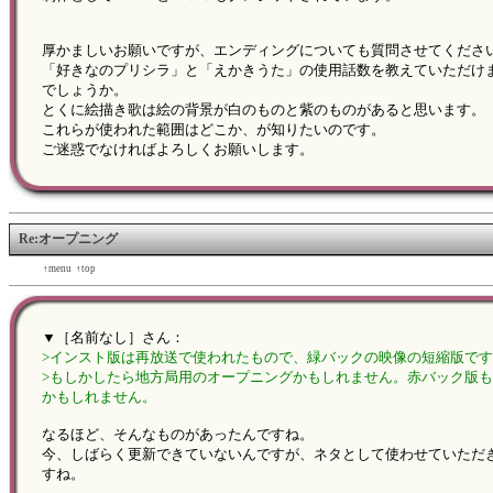
厚かましいお願いですが、エンディングについても質問させてくださ
「好きなのプリシラ」と「えかきうた」の使用話数を教えていただけ
でしょうか。
とくに絵描き歌は絵の背景が白のものと紫のものがあると思います。
これらが使われた範囲はどこか、が知りたいのです。
ご迷惑でなければよろしくお願いします。
Re:オープニング
←back
↑menu
↑top
forward→
▼［名前なし］さん：
>インスト版は再放送で使われたもので、緑バックの映像の短縮版で
>もしかしたら地方局用のオープニングかもしれません。赤バック版
かもしれません。
なるほど、そんなものがあったんですね。
今、しばらく更新できていないんですが、ネタとして使わせていただ
すね。