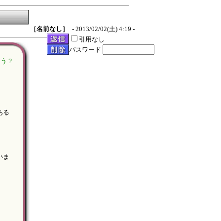
［名前なし］
- 2013/02/02(土) 4:19 -
引用なし
パスワード
ょう？
。
ある
いま