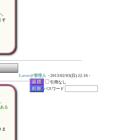
い。
ます
Laver@管理人
- 2013/02/03(日) 22:16 -
引用なし
パスワード
す。
もある
きま