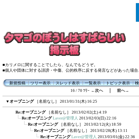
■カリメロに関することでしたら、なんでもどうぞ。
■個人や団体に対する誹謗・中傷、公的秩序に反する発言などがあった場合
新規投稿
┃
ツリー表示
┃
スレッド表示
┃
一覧表示
┃
トピック表示
┃
検
｜
16 / 70 ﾂﾘｰ
←次へ
前へ→
▼
オープニング
［名前なし］
2013/01/31(木) 16:25
Re:オープニング
［名前なし］
2013/02/02(土) 4:19
Re:オープニング
Laver@管理人
2013/02/03(日) 22:16
Re:オープニング
［名前なし］
2013/02/12(火) 18:59
Re:オープニング
［名前なし］
2013/02/28(木) 13:11
Re:オープニング
Laver@管理人
2013/03/01(金) 22:36