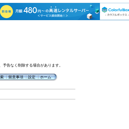
、予告なく削除する場合があります。
索
┃
留意事項
┃
設定
┃
ホーム