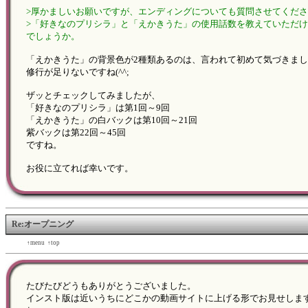
>厚かましいお願いですが、エンディングについても質問させてくだ
>「好きなのプリシラ」と「えかきうた」の使用話数を教えていただ
でしょうか。
「えかきうた」の背景色が2種類あるのは、言われて初めて気づきま
修行が足りないですね(^^;
ザッとチェックしてみましたが、
「好きなのプリシラ」は第1回～9回
「えかきうた」の白バックは第10回～21回
紫バックは第22回～45回
ですね。
お役に立てれば幸いです。
Re:オープニング
←back
↑menu
↑top
forward→
たびたびどうもありがとうございました。
インスト版は近いうちにどこかの動画サイトに上げる形でお見せしま