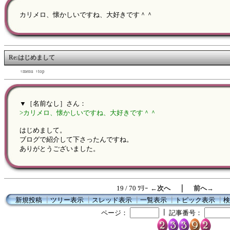
カリメロ、懐かしいですね、大好きです＾＾
Re:はじめまして
←back
↑menu
↑top
forward→
▼［名前なし］さん：
>カリメロ、懐かしいですね、大好きです＾＾
はじめまして。
ブログで紹介して下さったんですね。
ありがとうございました。
｜
19 / 70 ﾂﾘｰ
←次へ
前へ→
新規投稿
┃
ツリー表示
┃
スレッド表示
┃
一覧表示
┃
トピック表示
┃
検
┃
ページ：
記事番号：