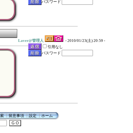
パスワード
Laver@管理人
- 2010/01/23(土) 20:59 -
引用なし
パスワード
索
┃
留意事項
┃
設定
┃
ホーム