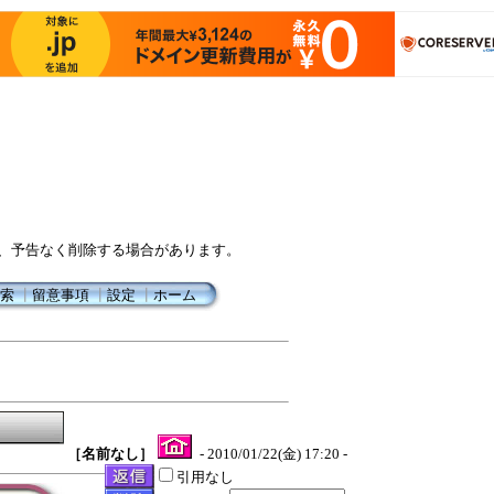
、予告なく削除する場合があります。
索
┃
留意事項
┃
設定
┃
ホーム
［名前なし］
- 2010/01/22(金) 17:20 -
引用なし