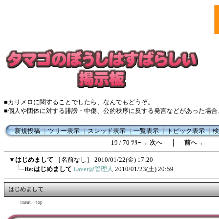
■カリメロに関することでしたら、なんでもどうぞ。
■個人や団体に対する誹謗・中傷、公的秩序に反する発言などがあった場合
新規投稿
┃
ツリー表示
┃
スレッド表示
┃
一覧表示
┃
トピック表示
┃
検
｜
19 / 70 ﾂﾘｰ
←次へ
前へ→
▼
はじめまして
［名前なし］
2010/01/22(金) 17:20
Re:はじめまして
Laver@管理人
2010/01/23(土) 20:59
はじめまして
←back
↑menu
↑top
forward→